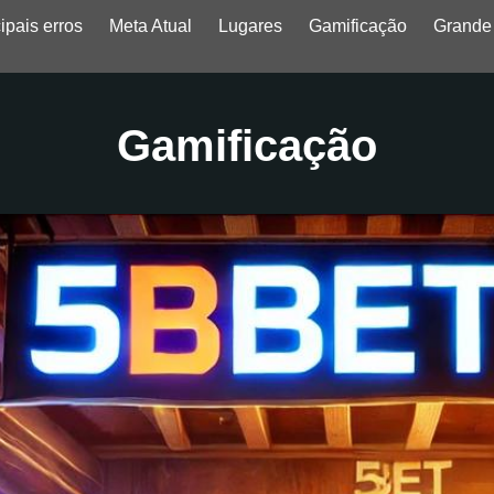
ipais erros
Meta Atual
Lugares
Gamificação
Grande
Gamificação