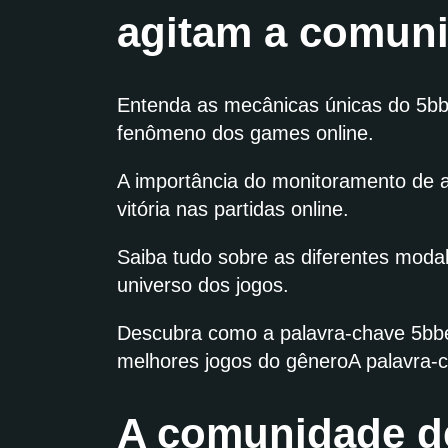
agitam a comun
Entenda as mecânicas únicas do 5bb
fenômeno dos games online.
A importância do monitoramento de 
vitória nas partidas online.
Saiba tudo sobre as diferentes modal
universo dos jogos.
Descubra como a palavra-chave 5bbe
melhores jogos do gêneroA palavra-ch
A comunidade de