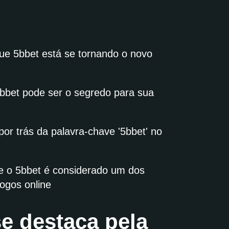
ue 5bbet está se tornando o novo
bbet pode ser o segredo para sua
or trás da palavra-chave '5bbet' no
e o 5bbet é considerado um dos
ogos online
e destaca pela