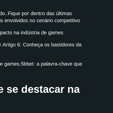
do..Fique por dentro das últimas
s envolvidos no cenário competitivo
pacto na indústria de games
Artigo 6: Conheça os bastidores da
de games.5bbet: a palavra-chave que
e se destacar na