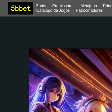
5bbet
Promissores
Metajogo
Princ
Catálogo de Jogos
Patrocinadores