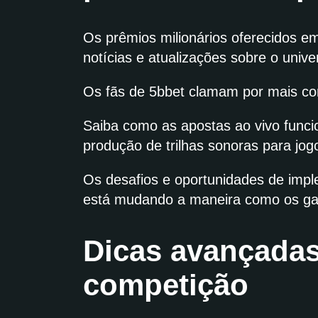
Os prêmios milionários oferecidos em
notícias e atualizações sobre o univ
Os fãs de 5bbet clamam por mais con
Saiba como as apostas ao vivo func
produção de trilhas sonoras para jo
Os desafios e oportunidades de impl
está mudando a maneira como os ga
Dicas avançadas 
competição