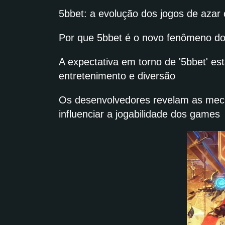
5bbet: a evolução dos jogos de aza
Por que 5bbet é o novo fenômeno dos
A expectativa em torno de '5bbet' es
entretenimento e diversão
Os desenvolvedores revelam as mecâ
influenciar a jogabilidade dos games